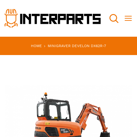
Search
HOME
MINIGRAVER DEVELON DX62R-7
Ga
naar
het
einde
van
de
afbeeldingen-
gallerij