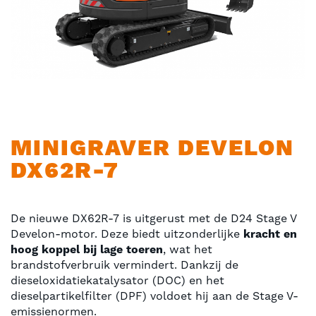
Ga
MINIGRAVER DEVELON
naar
DX62R-7
het
begin
van
de
De nieuwe DX62R-7 is uitgerust met de D24 Stage V
afbeeldingen-
Develon-motor. Deze biedt uitzonderlijke
kracht en
gallerij
hoog koppel bij lage toeren
, wat het
brandstofverbruik vermindert. Dankzij de
dieseloxidatiekatalysator (DOC) en het
dieselpartikelfilter (DPF) voldoet hij aan de Stage V-
emissienormen.